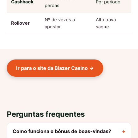
Cashback
Por período
perdas
Nº de vezes a
Alto trava
Rollover
apostar
saque
Ir para o site da Blazer Casino →
Perguntas frequentes
Como funciona o bônus de boas-vindas?