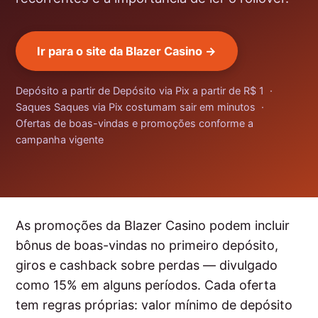
Ir para o site da Blazer Casino →
Depósito a partir de Depósito via Pix a partir de R$ 1 ·
Saques Saques via Pix costumam sair em minutos ·
Ofertas de boas-vindas e promoções conforme a
campanha vigente
As promoções da Blazer Casino podem incluir
bônus de boas-vindas no primeiro depósito,
giros e cashback sobre perdas — divulgado
como 15% em alguns períodos. Cada oferta
tem regras próprias: valor mínimo de depósito